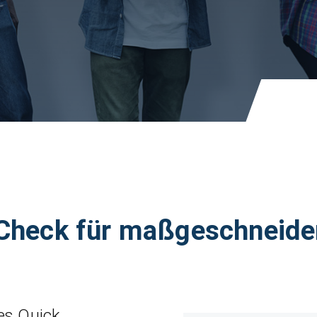
 Check für maßgeschneid
tes Quick