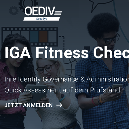
Zum
Inhalt
springen
IGA Fitness Che
Ihre Identity Governance & Administratio
Quick Assessment auf dem Prüfstand.
JETZT ANMELDEN