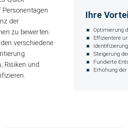
f Personentagen
Ihre Vorte
enz der
Optimierung 
men zu bewerten.
Effizientere 
den verschiedene
Identifizieru
ntierung
Steigerung der
Fundierte Ent
, Risiken und
Erhöhung der
fizieren.